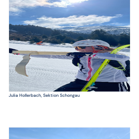
Sonnenschein, Pasta und Intervalle
👍
Brokkoli, Stress uund Verletzungen
👎
Uhr,
3 Dinge, die beim Training nicht fehlen dürfen:
Quetschis und Sonnenbrille
Julia Hollerbach, Sektion Schongau
👍 Powder Schnee, Trailrunning, gute Ausrüstung