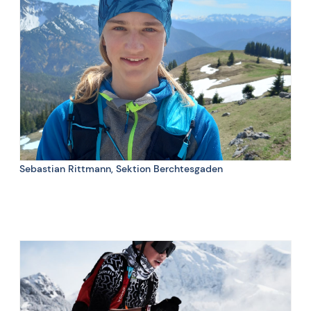
👎 Hitze, defektes Equipment und Kranksein
3 Dinge, die beim Training nicht fehlen dürfen: gute Laune,
Sonnenbrille, Trainingspartner
Sebastian Rittmann, Sektion Berchtesgaden
Klettern, Individual, Powder
👍
Hitze, eisige Pisten, Schneeschuh-Wanderer
👎