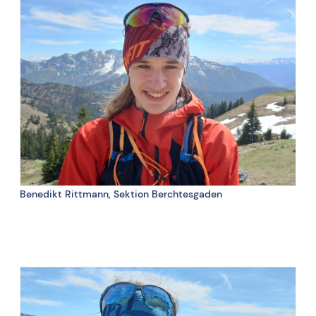
👎 Hitze, Saharastaub, Fast Food
3 Dinge, die beim Training nicht fehlen dürfen: LVS Gerät,
Rucksack, Jacke
Benedikt Rittmann, Sektion Berchtesgaden
👍 Skibergsteigen, Berglauf und Schnee