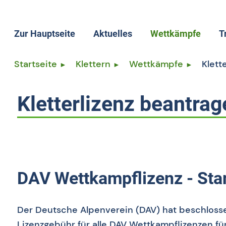
Zur Hauptseite
Aktuelles
Wettkämpfe
T
Wettkämpfe allge
T
Startseite
Klettern
Wettkämpfe
Klett
Termine
T
Ergebnisse
L
Kletterlizenz beantrag
Rangliste
L
Speedrekord
S
DAV Wettkampflizenz - St
Der Deutsche Alpenverein (DAV) hat beschlosse
Lizenzgebühr für alle DAV Wettkampflizenzen für