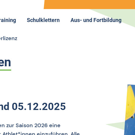
raining
Schulklettern
Aus- und Fortbildung
mein
rainingsstruktur
Schulklettern allgemein
Aus- und Fortbildung allg
erlizenz
alentsichtungszentrum
Termine
Termine
andesjugendkader Bayern
Lehrerinfos
en
andesleistungszentrum
Schulwettkampf
peedklettern
and 05.12.2025
n zur Saison 2026 eine
 Athlet*innen einzuführen. Alle