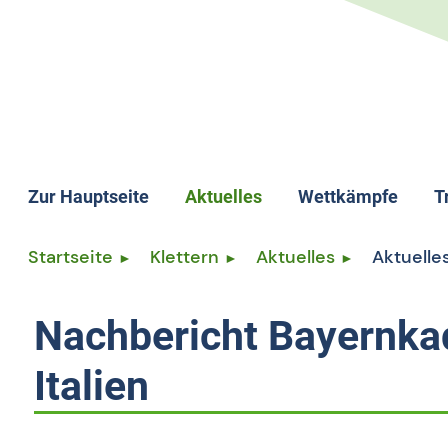
Zur Hauptseite
Aktuelles
Wettkämpfe
T
Wettkämpfe allge
T
Startseite
Klettern
Aktuelles
Aktuelles
Termine
T
Ergebnisse
L
Nachbericht Bayernkad
Rangliste
L
Italien
Speedrekord
S
Kletterlizenz