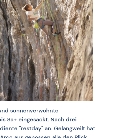
e und sonnenverwöhnte
bis 8a+ eingesackt. Nach drei
diente "restday" an. Gelangweilt hat
Arco aus genossen alle den Blick