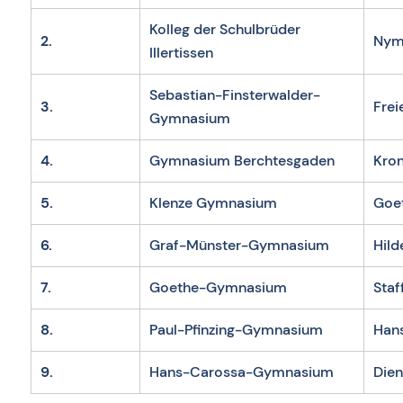
Kolleg der Schulbrüder
2.
Nym
Illertissen
Sebastian-Finsterwalder-
3.
Frei
Gymnasium
4.
Gymnasium Berchtesgaden
Kro
5.
Klenze Gymnasium
Goe
6.
Graf-Münster-Gymnasium
Hil
7.
Goethe-Gymnasium
Sta
8.
Paul-Pfinzing-Gymnasium
Han
9.
Hans-Carossa-Gymnasium
Die