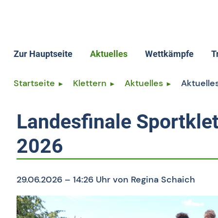
Zur Hauptseite
Aktuelles
Wettkämpfe
T
Wettkämpfe allge
T
Startseite
Klettern
Aktuelles
Aktuelles
Termine
T
Ergebnisse
L
Landesfinale Sportkle
Rangliste
L
2026
Speedrekord
S
Kletterlizenz
29.06.2026 – 14:26 Uhr
von Regina Schaich