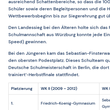
ausreichend Schattenbereiche, so dass die 10
Schüler sowie deren Begleitpersonen und die 
Wettbewerbsbeginn bis zur Siegerehrung gut ü
Den Landessieg bei den Älteren holte sich das
Schulmannschaft aus Würzburg konnte jede Einz
Speed) gewinnen.
Bei den Jüngeren kam das Sebastian-Finsterw
den obersten Podestplatz. Dieses Schulteam qual
Deutsche Schulmeisterschaft in Berlin, die dort
trainiert‘-Herbstfinale stattfindet.
Platzierung
WK II (2009 – 2012)
WK I
Seba
1.
Friedrich-Koenig-Gymnasium
Gym