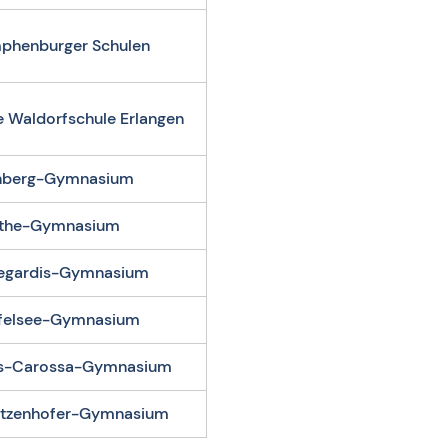
phenburger Schulen
e Waldorfschule Erlangen
nberg-Gymnasium
the-Gymnasium
degardis-Gymnasium
ffelsee-Gymnasium
s-Carossa-Gymnasium
ntzenhofer-Gymnasium