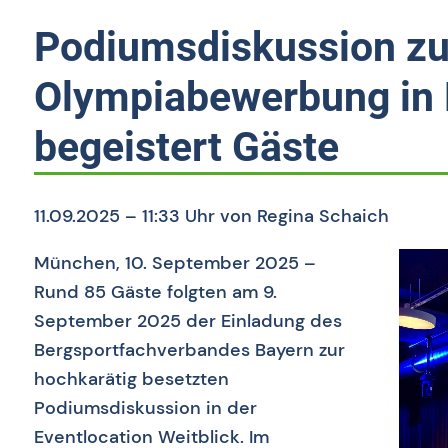
Geschäftsstelle
Podiumsdiskussion zu
Vorstand
Olympiabewerbung in
Satzung
Mitgliedsvereine
begeistert Gäste
Mitglied werden
11.09.2025 – 11:33 Uhr
von Regina Schaich
München, 10. September 2025 –
Rund 85 Gäste folgten am 9.
September 2025 der Einladung des
Bergsportfachverbandes Bayern zur
hochkarätig besetzten
Podiumsdiskussion in der
Eventlocation Weitblick. Im