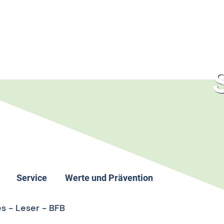
Service
Werte und Prävention
Kontakt
Nachhaltigkeit im BFB
es - Leser - BFB
Downloads
Anti-Doping